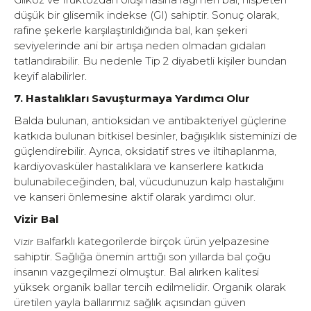
düşük bir glisemik indekse (GI) sahiptir. Sonuç olarak,
rafine şekerle karşılaştırıldığında bal, kan şekeri
seviyelerinde ani bir artışa neden olmadan gıdaları
tatlandırabilir. Bu nedenle Tip 2 diyabetli kişiler bundan
keyif alabilirler.
7. Hastalıkları Savuşturmaya Yardımcı Olur
Balda bulunan, antioksidan ve antibakteriyel güçlerine
katkıda bulunan bitkisel besinler, bağışıklık sisteminizi de
güçlendirebilir. Ayrıca, oksidatif stres ve iltihaplanma,
kardiyovasküler hastalıklara ve kanserlere katkıda
bulunabileceğinden, bal, vücudunuzun kalp hastalığını
ve kanseri önlemesine aktif olarak yardımcı olur.
Vizir Bal
farklı kategorilerde birçok ürün yelpazesine
Vizir Bal
sahiptir. Sağlığa önemin arttığı son yıllarda bal çoğu
insanın vazgeçilmezi olmuştur. Bal alırken kalitesi
yüksek organik ballar tercih edilmelidir. Organik olarak
üretilen yayla ballarımız sağlık açısından güven