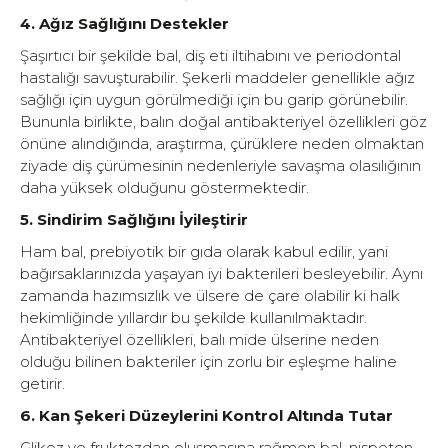
4. Ağız Sağlığını Destekler
Şaşırtıcı bir şekilde bal, diş eti iltihabını ve periodontal
hastalığı savuşturabilir. Şekerli maddeler genellikle ağız
sağlığı için uygun görülmediği için bu garip görünebilir.
Bununla birlikte, balın doğal antibakteriyel özellikleri göz
önüne alındığında, araştırma, çürüklere neden olmaktan
ziyade diş çürümesinin nedenleriyle savaşma olasılığının
daha yüksek olduğunu göstermektedir.
5. Sindirim Sağlığını İyileştirir
Ham bal, prebiyotik bir gıda olarak kabul edilir, yani
bağırsaklarınızda yaşayan iyi bakterileri besleyebilir. Aynı
zamanda hazımsızlık ve ülsere de çare olabilir ki halk
hekimliğinde yıllardır bu şekilde kullanılmaktadır.
Antibakteriyel özellikleri, balı mide ülserine neden
olduğu bilinen bakteriler için zorlu bir eşleşme haline
getirir.
6. Kan Şekeri Düzeylerini Kontrol Altında Tutar
Glikoz ve fruktozdan oluşmasına rağmen bal, nispeten