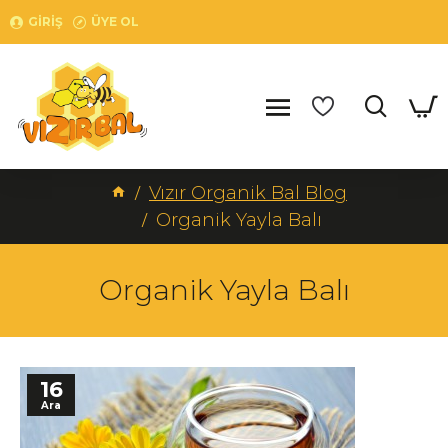
GIRIŞ
ÜYE OL
Vızır Organik Bal Blog
Organik Yayla Balı
Organik Yayla Balı
16
Ara