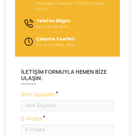
Fıstıkağacı / Üsküdar / İSTANBUL (Poga
Group)
Telefon Bilgisi
Tel: 0 532 492 08 15
Çalışma Saatleri
Pzt. Cmt : 08:00 - 18:00
İLETIŞIM FORMUYLA HEMEN BIZE
ULAŞIN.
İsim Soyisim
E-Posta