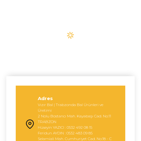
Adres
Vızır Bal | Trabzonda Bal Ürünleri ve
Üretimi
2 Nolu Bostancı Mah. Kayabaşı Cad. No:11
TRABZON
Hüseyin YAZICI : 0532 492 08 15
Feridun AYDIN : 0532 483 09 85
Selamiali Mah. Cumhuriyet Cad. No:18 - C