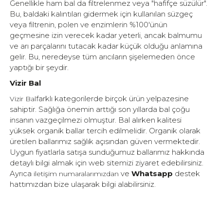
Genellikle ham bal da filtrelenmez veya "hafifçe süzülür".
Bu, baldaki kalıntıları gidermek için kullanılan süzgeç
veya filtrenin, polen ve enzimlerin %100'ünün
geçmesine izin verecek kadar yeterli, ancak balmumu
ve arı parçalarını tutacak kadar küçük olduğu anlamına
gelir. Bu, neredeyse tüm arıcıların şişelemeden önce
yaptığı bir şeydir.
Vizir Bal
farklı kategorilerde birçok ürün yelpazesine
Vizir Bal
sahiptir. Sağlığa önemin arttığı son yıllarda bal çoğu
insanın vazgeçilmezi olmuştur. Bal alırken kalitesi
yüksek organik ballar tercih edilmelidir. Organik olarak
üretilen ballarımız sağlık açısından güven vermektedir.
Uygun fiyatlarla satışa sunduğumuz ballarımız hakkında
detaylı bilgi almak için web sitemizi ziyaret edebilirsiniz.
Ayrıca
ve
Whatsapp
destek
iletişim numaralarımızdan
hattımızdan bize ulaşarak bilgi alabilirsiniz.