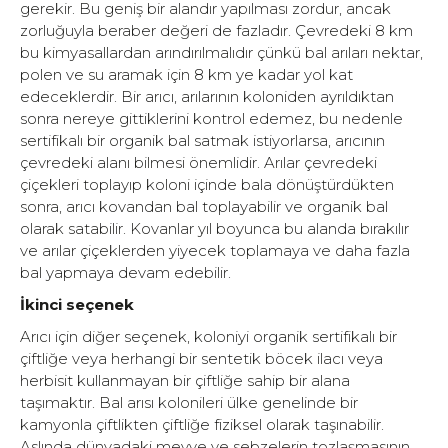
gerekir. Bu geniş bir alandır yapılması zordur, ancak
zorluğuyla beraber değeri de fazladır. Çevredeki 8 km
bu kimyasallardan arındırılmalıdır çünkü bal arıları nektar,
polen ve su aramak için 8 km ye kadar yol kat
edeceklerdir. Bir arıcı, arılarının koloniden ayrıldıktan
sonra nereye gittiklerini kontrol edemez, bu nedenle
sertifikalı bir organik bal satmak istiyorlarsa, arıcının
çevredeki alanı bilmesi önemlidir. Arılar çevredeki
çiçekleri toplayıp koloni içinde bala dönüştürdükten
sonra, arıcı kovandan bal toplayabilir ve organik bal
olarak satabilir. Kovanlar yıl boyunca bu alanda bırakılır
ve arılar çiçeklerden yiyecek toplamaya ve daha fazla
bal yapmaya devam edebilir.
İkinci seçenek
Arıcı için diğer seçenek, koloniyi organik sertifikalı bir
çiftliğe veya herhangi bir sentetik böcek ilacı veya
herbisit kullanmayan bir çiftliğe sahip bir alana
taşımaktır. Bal arısı kolonileri ülke genelinde bir
kamyonla çiftlikten çiftliğe fiziksel olarak taşınabilir.
Aslında dünyadaki meyve ve sebzelerin tozlaşmasının