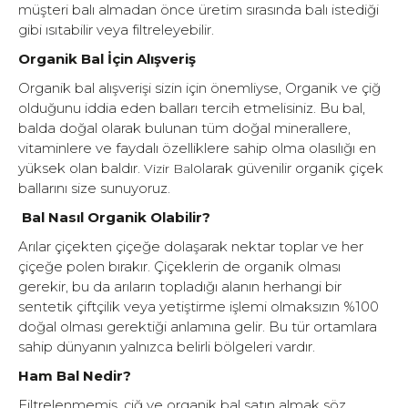
müşteri balı almadan önce üretim sırasında balı istediği
gibi ısıtabilir veya filtreleyebilir.
Organik Bal İçin Alışveriş
Organik bal alışverişi sizin için önemliyse, Organik ve çiğ
olduğunu iddia eden balları tercih etmelisiniz. Bu bal,
balda doğal olarak bulunan tüm doğal minerallere,
vitaminlere ve faydalı özelliklere sahip olma olasılığı en
yüksek olan baldır.
olarak güvenilir organik çiçek
Vizir Bal
ballarını size sunuyoruz.
Bal Nasıl Organik Olabilir?
Arılar çiçekten çiçeğe dolaşarak nektar toplar ve her
çiçeğe polen bırakır. Çiçeklerin de organik olması
gerekir, bu da arıların topladığı alanın herhangi bir
sentetik çiftçilik veya yetiştirme işlemi olmaksızın %100
doğal olması gerektiği anlamına gelir. Bu tür ortamlara
sahip dünyanın yalnızca belirli bölgeleri vardır.
Ham Bal Nedir?
Filtrelenmemiş, çiğ ve organik bal satın almak söz