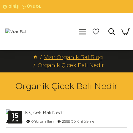
GIRIŞ
ÜYE OL
Vızır Organik Bal Blog
Organik Çicek Balı Nedir
Organik Çicek Balı Nedir
15
Ara
0 Yorum (lar)
2568 Görüntüleme
vizirbal