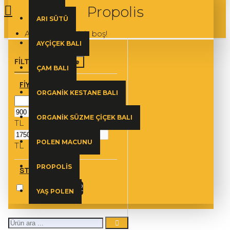
Propolis
ARI SÜTÜ
Alışveriş sepetiniz boş!
AYÇIÇEK BALI
FILTRE
Temizle
ÇAM BALI
FIYAT
ORGANIK KESTANE BALI
ORGANIK SÜZME ÇIÇEK BALI
TL
POLEN MACUNU
TL
PROPOLIS
STOK DURUMU
Stokta Var
2
YAŞ POLEN