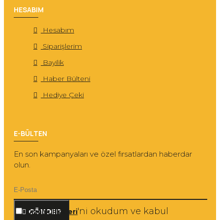
HESABIM
Hesabım
Siparişlerim
Bayilik
Haber Bülteni
Hediye Çeki
E-BÜLTEN
En son kampanyaları ve özel fırsatlardan haberdar
olun.
'ni okudum ve kabul
Gizlilik İlkeleri
GÖNDER